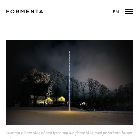
Glimma Flaggstångsslinga lyser upp din flaggstång med justerbara färger