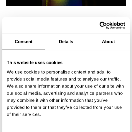
FLAGGSTÅNGSSLINGA GLIMMA
Artnr: 149094
Consent
Details
About
This website uses cookies
Förvandla din flaggstång till en lysande mast med
We use cookies to personalise content and ads, to
400 RGBWW LED-lampor. Justera färgen enkelt
provide social media features and to analyse our traffic.
med den medföljande fjärrkontrollen.
We also share information about your use of our site with
our social media, advertising and analytics partners who
may combine it with other information that you’ve
provided to them or that they’ve collected from your use
TEKNISKA DATA
of their services.
LADDA NER