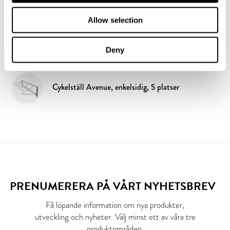
Allow selection
PRODUKTER
Papperskorg Avenue 95L
Deny
Cykelställ Avenue, enkelsidig, 5 platser
PRENUMERERA PÅ VÅRT NYHETSBREV
Få löpande information om nya produkter,
utveckling och nyheter. Välj minst ett av våra tre
produktområden.