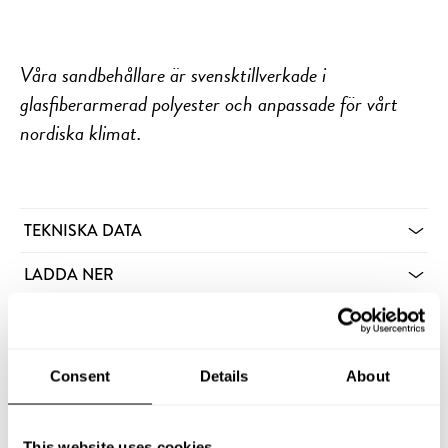
Våra sandbehållare är svensktillverkade i
glasfiberarmerad polyester och anpassade för vårt
nordiska klimat.
TEKNISKA DATA
LADDA NER
:-
fr. 4865
Consent
Details
About
Exkl moms.
Leveranstid 1–3 dagar
Leveransinfo och köpvillkor
This website uses cookies