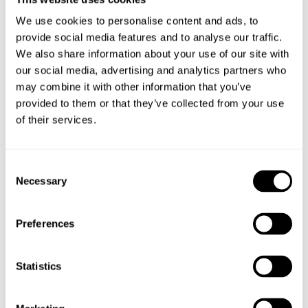
Begär offert för större volymer
We use cookies to personalise content and ads, to
provide social media features and to analyse our traffic.
We also share information about your use of our site with
our social media, advertising and analytics partners who
may combine it with other information that you’ve
provided to them or that they’ve collected from your use
of their services.
Sandbehållaren har ett förstärkt lock med avrinning som är
Consent
infäst med varmgalvaniserade gångjärn. I uppfällt läge stoppas
Necessary
Selection
locket av invändigt monterade kättingar. Sandbehållaren har 10
cm höga ben som gör den enkel och smidig att flytta.
Preferences
Denna sandbehållare levereras i RAL antracitgrå med SAND i
vit text. Kan beställas med tillvalet monterad låshasp.
Statistics