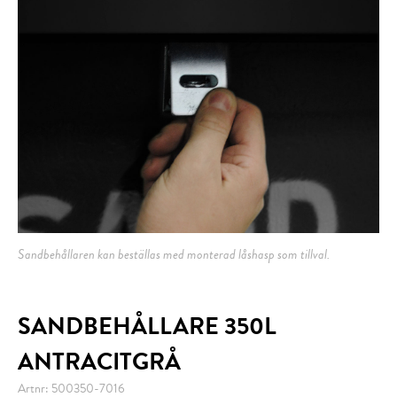
Sandbehållaren kan beställas med monterad låshasp som tillval.
SANDBEHÅLLARE 350L
ANTRACITGRÅ
Artnr: 500350-7016