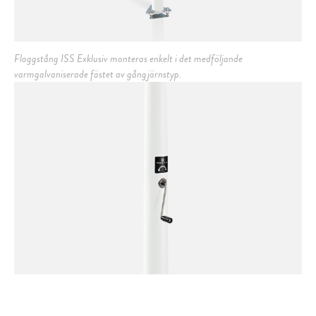
Flaggstång ISS Exklusiv monteras enkelt i det medföljande
varmgalvaniserade fästet av gångjärnstyp.