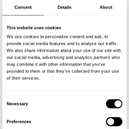
Stoppkula
Consent
Details
About
Monteringsanvisning
This website uses cookies
TILLVAL MED LÅSKOLV
We use cookies to personalise content and ads, to
Se ISS Exklusiv med lås för låskolv och nycklar. Detta är väldigt
provide social media features and to analyse our traffic.
populärt för flaggstänger i offentliga miljöer, exempelvis
We also share information about your use of our site with
skolgårdar, parker och hotell.
our social media, advertising and analytics partners who
may combine it with other information that you’ve
provided to them or that they’ve collected from your use
VÄLJA RÄTT LÄNGD PÅ FLAGGSTÅNGEN
of their services.
Generellt rekommenderar vi att en tredjedel eller 3–4 meter
av flaggstången ska skjuta upp över anslutande byggnad.
Consent
Necessary
Selection
MONTERING AV FLAGGSTÅNG
Preferences
Flaggstång ISS Exklusiv monteras enkelt i det medföljande