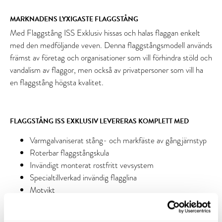
MARKNADENS LYXIGASTE FLAGGSTÅNG
Med Flaggstång ISS Exklusiv hissas och halas flaggan enkelt
med den medföljande veven. Denna flaggstångsmodell används
främst av företag och organisationer som vill förhindra stöld och
vandalism av flaggor, men också av privatpersoner som vill ha
en flaggstång högsta kvalitet.
FLAGGSTÅNG ISS EXKLUSIV LEVERERAS KOMPLETT MED
Varmgalvaniserat stång- och markfäste av gångjärnstyp
Roterbar flaggstångskula
Invändigt monterat rostfritt vevsystem
Specialtillverkad invändig flagglina
Motvikt
Vev
Plastclips (för snabbkoppling av flagga eller vimpel)