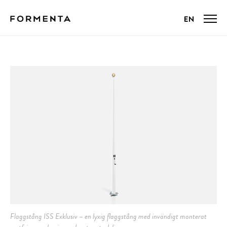
Flaggstång ISS Exklusiv – en lyxig flaggstång med invändigt monterat