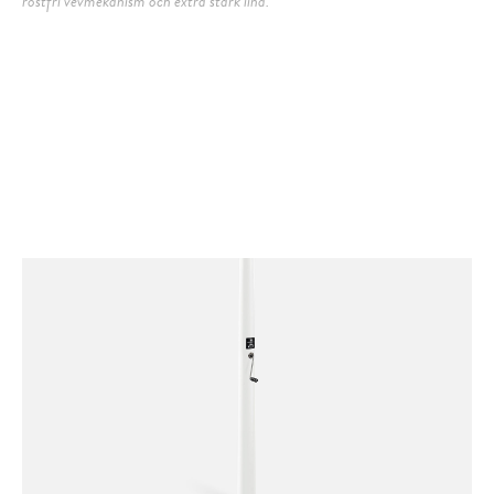
rostfri vevmekanism och extra stark lina.