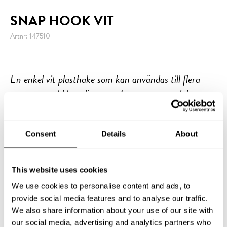
SNAP HOOK VIT
Artnr: 147510
En enkel vit plasthake som kan användas till flera
typer av snabbkopplingar av Formentas produkter
som motvikter, flaggor eller vimplar.
Consent
Details
About
This website uses cookies
:-
43
We use cookies to personalise content and ads, to
provide social media features and to analyse our traffic.
Exkl moms.
Leveranstid 1–3 dagar
We also share information about your use of our site with
Leveransinfo och köpvillkor
our social media, advertising and analytics partners who