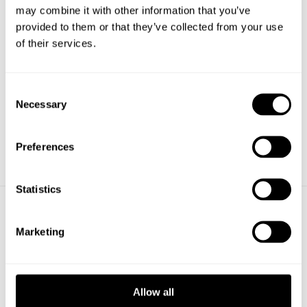
Begär offert för större volymer
may combine it with other information that you’ve
provided to them or that they’ve collected from your use
of their services.
Consent
Necessary
Selection
Preferences
Statistics
Marketing
PRENUMERERA PÅ VÅRT NYHETSBREV
Få löpande information om nya produkter,
utveckling och nyheter. Välj minst ett av våra tre
Allow all
produktområden.