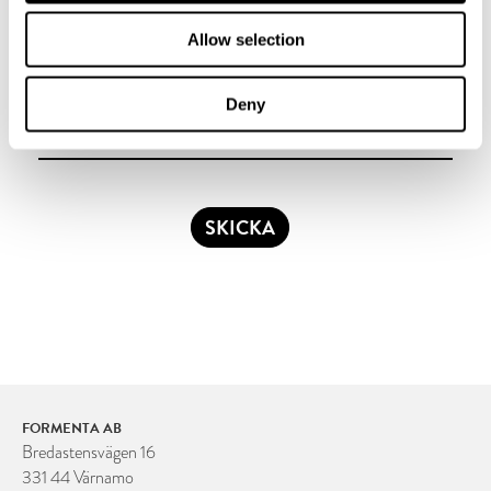
Flaggstänger
Belysningsstolpar
Park & Stadsmiljö
Allow selection
Deny
SKICKA
FORMENTA AB
Bredastensvägen 16
331 44 Värnamo