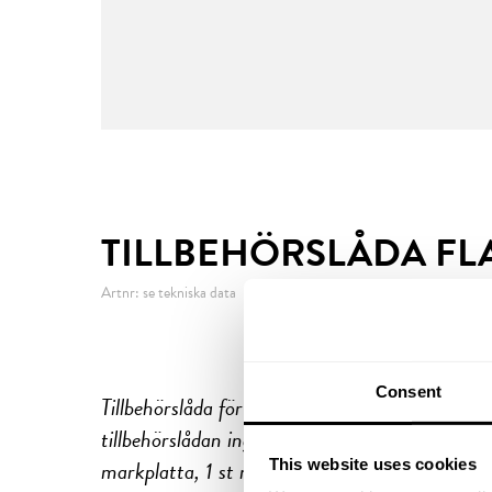
TILLBEHÖRSLÅDA FL
Artnr: se tekniska data
Consent
Tillbehörslåda för Formentas Flaggstång Origi
tillbehörslådan ingår Flaggstångskula, 3 st föra
markplatta, 1 st mutterpåse med höga muttra,
This website uses cookies