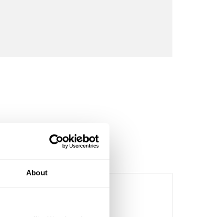
About
eranstid 1–3 dagar