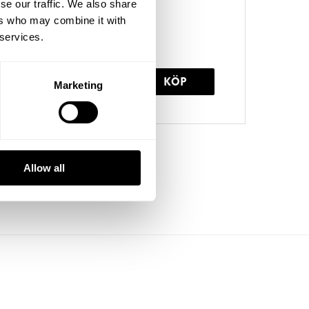
se our traffic. We also share
h köpvillkor
ers who may combine it with
r större volymer
 services.
Marketing
Allow all