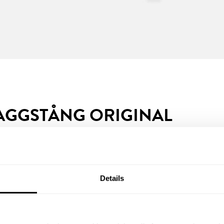
AGGSTÅNG ORIGINAL
Details
nal 5–18 m. I
:-
fr. 1350
nkringsjärn, 1 st
 låga muttrar och
Exkl moms.
Lev