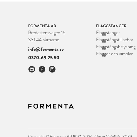
FORMENTA AB
FLAGGSTÄNGER
Bredastensvägen 16
Flaggstänger
331 44 Värnamo
Flaggstångstillbehör
Flaggstångsbelysning
info@formenta.se
Flaggor och vimplar
0370-69 25 50
Copyright © Formenta AB 1997–2026. Org nr 556496-8039