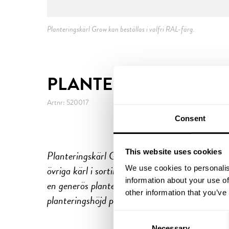
Planteringskärl Grow kan beställas i valfri RAL-färg.
PLANTERINGSKÄRL 
Artnr: 520017
Consent
This website uses cookies
Planteringskärl Grow i glasfiberarmerad polyeste
övriga kärl i sortimentet. Den långa och breda
We use cookies to personalis
information about your use of
en generös planteringsyta på 128 cm i diamete
other information that you’ve
planteringshöjd på 40 cm.
Consent
Necessary
Selection