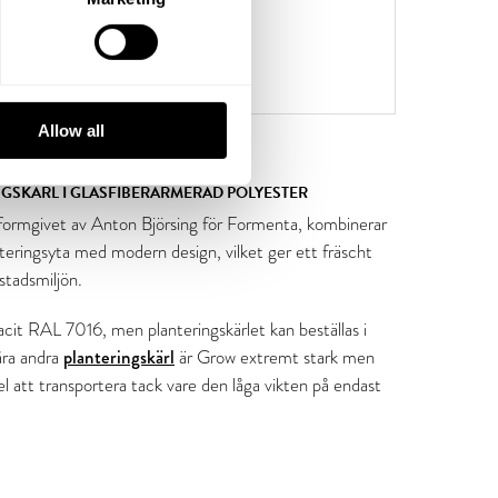
Allow all
GSKÄRL I GLASFIBERARMERAD POLYESTER
 formgivet av Anton Björsing för Formenta, kombinerar
nteringsyta med modern design, vilket ger ett fräscht
stadsmiljön.
cit RAL 7016, men planteringskärlet kan beställas i
våra andra
planteringskärl
är Grow extremt stark men
el att transportera tack vare den låga vikten på endast