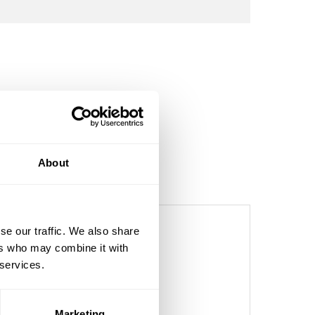
About
se our traffic. We also share
ers who may combine it with
eranstid 1–2 veckor
 services.
h köpvillkor
r större volymer
Marketing