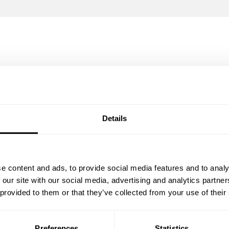
GROW
Details
r skiljer sig från
:-
9480
 formgivningen ger
e content and ads, to provide social media features and to analy
 our site with our social media, advertising and analytics partn
r och en
Exkl moms.
Lev
 provided to them or that they’ve collected from your use of their
Leveransinfo oc
Begär offert fö
Preferences
Statistics