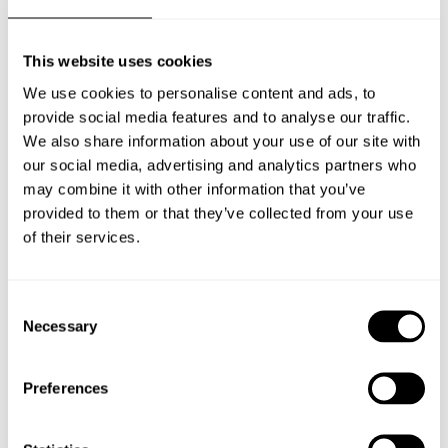
Loungestol Atlantic – Beige
This website uses cookies
LOUNGESTOL ATLANTIC
We use cookies to personalise content and ads, to
provide social media features and to analyse our traffic.
Artnr: se tekniska data
We also share information about your use of our site with
our social media, advertising and analytics partners who
may combine it with other information that you’ve
Stilren loungestol tillverkad av återvunnen plast.
provided to them or that they’ve collected from your use
of their services.
FÖRFRÅGAN
Consent
Necessary
Selection
Preferences
TEKNISKA DATA
LADDA NER