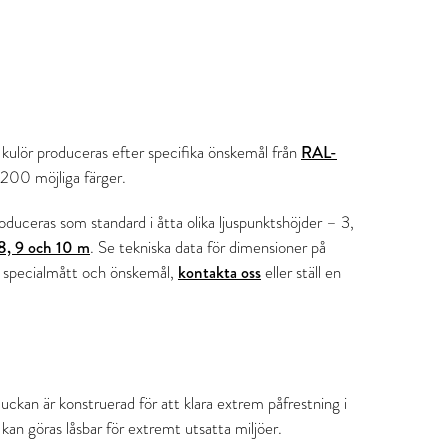
i kulör produceras efter specifika önskemål från
RAL-
 200 möjliga färger.
oduceras som standard i åtta olika ljuspunktshöjder – 3,
 8, 9 och 10 m
. Se tekniska data för dimensioner på
r specialmått och önskemål,
kontakta oss
eller ställ en
uckan är konstruerad för att klara extrem påfrestning i
 kan göras låsbar för extremt utsatta miljöer.