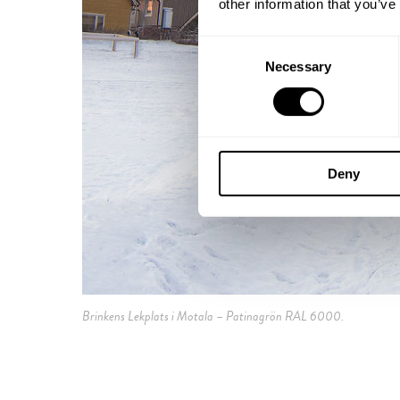
other information that you’ve
Consent
Necessary
Selection
Deny
Brinkens Lekplats i Motala – Patinagrön RAL 6000.