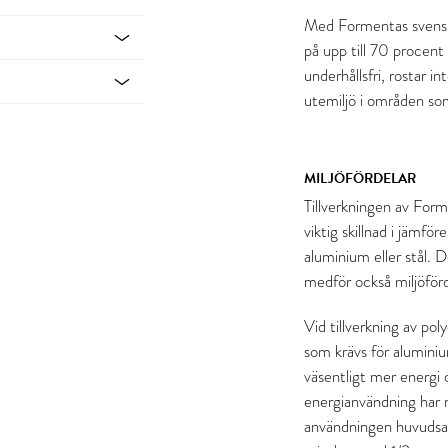
Med Formentas svenskt
på upp till 70 procent 
underhållsfri, rostar i
utemiljö i områden som
MILJÖFÖRDELAR
Tillverkningen av For
viktig skillnad i jämfö
aluminium eller stål. D
medför också miljöförd
Vid tillverkning av po
som krävs för aluminiu
väsentligt mer energi
energianvändning har m
användningen huvudsakl