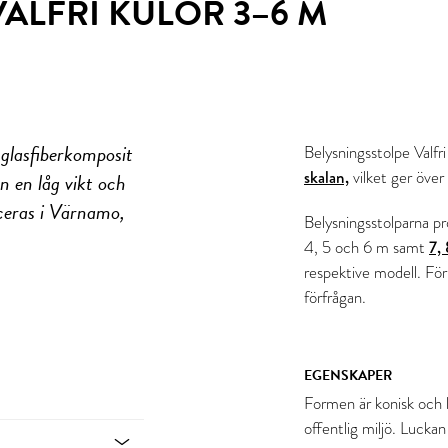
ALFRI KULÖR 3–6 M
 glasfiberkomposit
Belysningsstolpe Valfr
skalan,
vilket ger över
n en låg vikt och
uceras i Värnamo,
Belysningsstolparna pr
4, 5 och 6 m samt
7,
respektive modell. Fö
förfrågan.
EGENSKAPER
Formen är konisk och l
offentlig miljö. Luckan