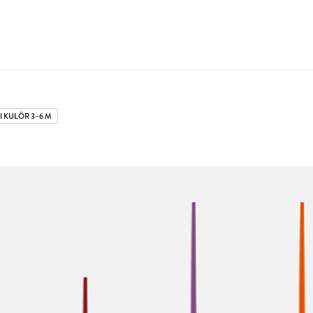
I KULÖR 3–6 M