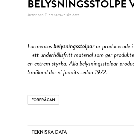
BELYSNINGSSTOLPE V
Artnr och E-nr: se tekniska data
Formentas
är producerade i
belysningsstolpar
– ett underhållsfritt material som ger produkte
en extrem styrka. Alla belysningsstolpar prod
Småland där vi funnits sedan 1972.
FÖRFRÅGAN
TEKNISKA DATA