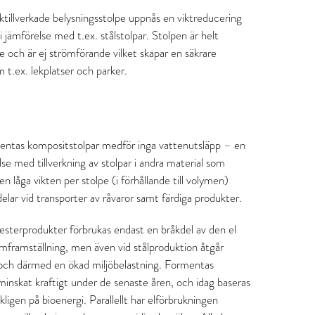
illverkade belysningsstolpe uppnås en viktreducering
i jämförelse med t.ex. stålstolpar. Stolpen är helt
nte och är ej strömförande vilket skapar en säkrare
 t.ex. lekplatser och parker.
mentas kompositstolpar medför inga vattenutsläpp – en
relse med tillverkning av stolpar i andra material som
en låga vikten per stolpe (i förhållande till volymen)
elar vid transporter av råvaror samt färdiga produkter.
lyesterprodukter förbrukas endast en bråkdel av den el
mframställning, men även vid stålproduktion åtgår
 och därmed en ökad miljöbelastning. Formentas
inskat kraftigt under de senaste åren, och idag baseras
igen på bioenergi. Parallellt har elförbrukningen