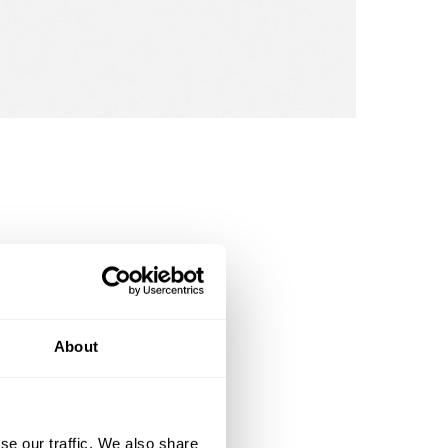
About
rå polykarbonat
DII med skyddshuv i ABS-plast
se our traffic. We also share