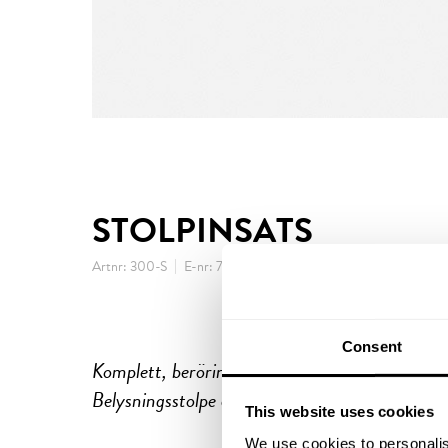
STOLPINSATS
|
Artnr: 300-S
E-nr: 7779668
Consent
Komplett, beröringssäker stolpinsats (säkringss
Belysningsstolpe av standardtyp för koppling a
This website uses cookies
We use cookies to personalis