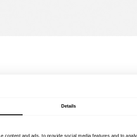
Details
ats) för
FÖLJANDE INGÅR
v strömkablar.
Bottenplatta i g
Säkringssockel 
e content and ads, to provide social media features and to analy