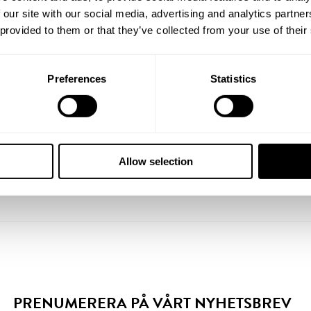
Passdel 6A, säkr
 our site with our social media, advertising and analytics partn
säkringssocklar)
 provided to them or that they’ve collected from your use of their
Fyra kopplingsp
Kopplingsplint 
2
Preferences
Statistics
MK 10 mm
med
Rostfri skruv M
Allow selection
PRENUMERERA PÅ VÅRT NYHETSBREV