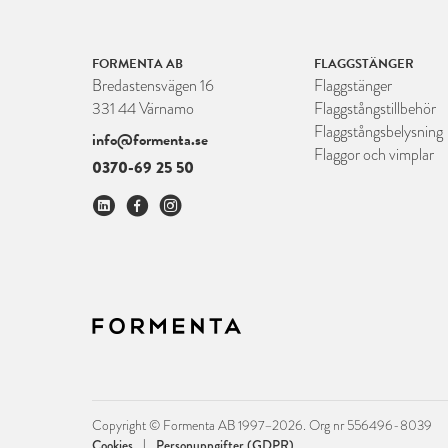
FORMENTA AB
FLAGGSTÄNGER
Bredastensvägen 16
Flaggstänger
331 44 Värnamo
Flaggstångstillbehör
Flaggstångsbelysning
info@formenta.se
Flaggor och vimplar
0370-69 25 50
Copyright © Formenta AB 1997–2026. Org nr 556496-8039
|
Cookies
Personuppgifter (GDPR)