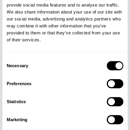
Leveransinfo och köpvillkor
provide social media features and to analyse our traffic.
Begär offert för större volymer
We also share information about your use of our site with
our social media, advertising and analytics partners who
may combine it with other information that you’ve
provided to them or that they’ve collected from your use
of their services.
Consent
Necessary
Selection
Betongfoten passar:
Preferences
Papperskorg Avenue 75L (med eller utan askkopp)
Papperskorg Avenue 95L
Statistics
Marketing