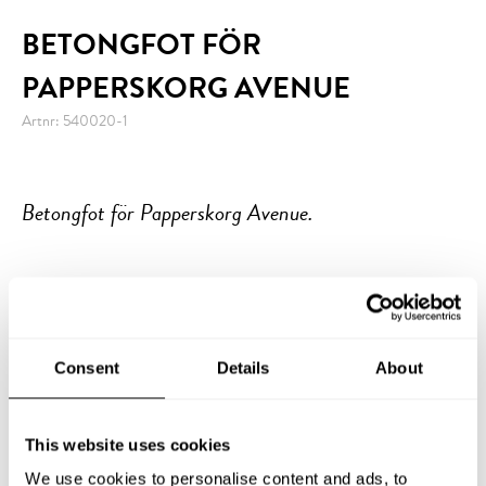
BETONGFOT FÖR
PAPPERSKORG AVENUE
Artnr: 540020-1
Betongfot för Papperskorg Avenue.
TEKNISKA DATA
Consent
Details
About
:-
fr. 945
This website uses cookies
Exkl moms.
Leveranstid 1–3 dagar
We use cookies to personalise content and ads, to