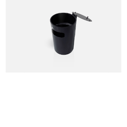
PAPPERSKORG AVENUE 25L
Artnr: 540031