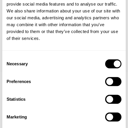
slangklämmorna. Med en volym på 40L är denna papperskorg
provide social media features and to analyse our traffic.
lämplig vid de flesta platser såsom parkeringsplatser, parker, vid
We also share information about your use of our site with
entréer och flerbostadshus.
our social media, advertising and analytics partners who
may combine it with other information that you’ve
provided to them or that they’ve collected from your use
of their services.
Consent
Necessary
Selection
Preferences
TILLBEHÖR
Statistics
Marketing