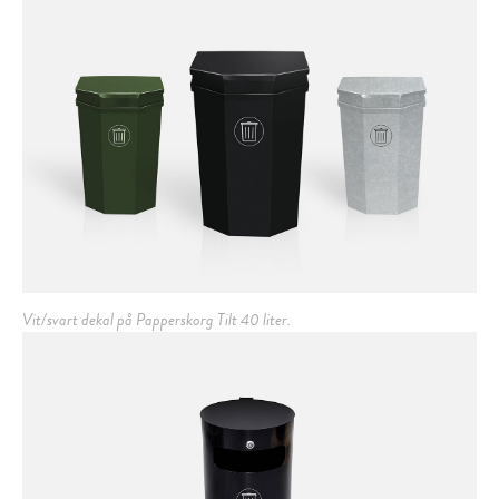
Vit/svart dekal på Papperskorg Tilt 40 liter.