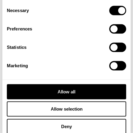
Consent
TEKNISKA DATA
Necessary
Selection
Preferences
:-
60
Exkl moms.
Leveranstid 1–3 dagar
Statistics
Leveransinfo och köpvillkor
Begär offert för större volymer
Marketing
Allow all
Allow selection
Deny