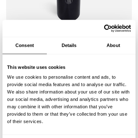
Vit dekal på Papperskorg Avenue 40 liter.
Consent
Details
About
DEKAL PAPPERSKORG
This website uses cookies
We use cookies to personalise content and ads, to
Artnr: se tekniska data
provide social media features and to analyse our traffic.
We also share information about your use of our site with
our social media, advertising and analytics partners who
Dekal för papperskorg med måtten 10 x 10 cm. Finns
may combine it with other information that you’ve
som vit eller svart.
provided to them or that they’ve collected from your use
of their services.